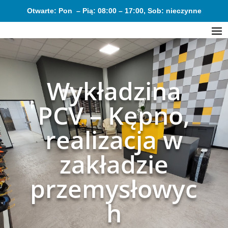
Otwarte: Pon – Pią: 08:00 – 17:00, Sob: nieczynne
Wykładzina
PCV – Kępno,
realizacja w
zakładzie
przemysłowyc
h