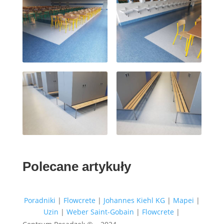
Polecane artykuły
Poradniki
|
Flowcrete
|
Johannes Kiehl KG
|
Mapei
|
Uzin
|
Weber Saint-Gobain
|
Flowcrete
|