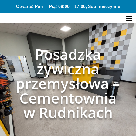
Otwarte: Pon – Pią: 08:00 – 17:00, Sob: nieczynne
Posadzka
żywiczna
przemysłowa –
Cementownia
w Rudnikach