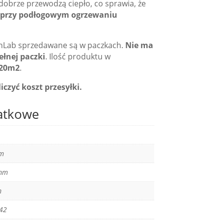
dobrze przewodzą ciepło, co sprawia, że
ę przy podłogowym ogrzewaniu
chLab sprzedawane są w paczkach.
Nie ma
łnej paczki
. Ilość produktu w
.20m2
.
iczyć koszt przesyłki.
atkowe
m
mm
m
42