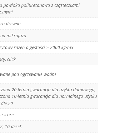
 powłoka poliuretanowa z cząsteczkami
cznymi
ura drewna
nna mikrofaza
ytowy rdzeń o gęstości > 2000 kg/m3
cy, click
wane pod ogrzewanie wodne
czona 20-letnia gwarancja dla użytku domowego,
czona 10-letnia gwarancja dla normalnego użytku
yjnego
orscore
2, 10 desek