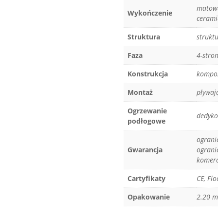
matowa
Wykończenie
cerami
Struktura
strukt
Faza
4-stro
Konstrukcja
kompoz
Montaż
pływają
Ogrzewanie
dedyko
podłogowe
ograni
Gwarancja
ograni
komerc
Cartyfikaty
CE, Flo
Opakowanie
2.20 m