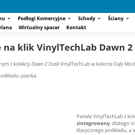
mu
Podłogi Komercyjne
Schody
Ściany
wlana
Wirtualny spacer
Kontakt
 na klik VinylTechLab Dawn 
ym z kolekcji
Dawn 2 Dusk
VinylTechLab w kolorze Dąb Moc
odkładu: pianka.
Panele VinylTechLab z kol
zintegrowany
, dlatego 
klasycznego podkładu, a ic