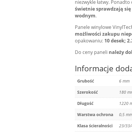
niezwykle łatwy. Ponadto 
świetnie sprawdzają si
wodnym
.
Panele winylowe VinylTe
możliwości zakupu niepe
opakowaniu:
10 desek; 2
Do ceny paneli
należy dol
Informacje dod
Grubość
6 mm
Szerokość
180 m
Długość
1220 
Warstwa ochrona
0,5 m
Klasa ścieralności
23/33/