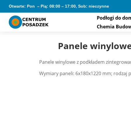
Otwarte: Pon – Pią: 08:00 – 17:00, Sob: nieczynne
Podłogi do do
Chemia Budo
Panele winylowe
Panele winylowe z podkładem zintegrowan
Wymiary paneli: 6x180x1220 mm; rodzaj p