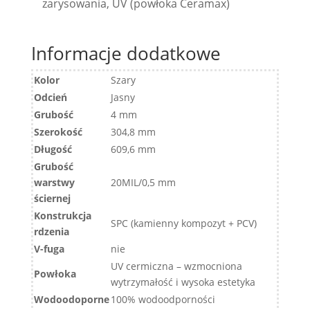
zarysowania, UV (powłoka Ceramax)
Informacje dodatkowe
Kolor
Szary
Odcień
Jasny
Grubość
4 mm
Szerokość
304,8 mm
Długość
609,6 mm
Grubość
warstwy
20MIL/0,5 mm
ściernej
Konstrukcja
SPC (kamienny kompozyt + PCV)
rdzenia
V-fuga
nie
UV cermiczna – wzmocniona
Powłoka
wytrzymałość i wysoka estetyka
Wodoodoporne
100% wodoodporności