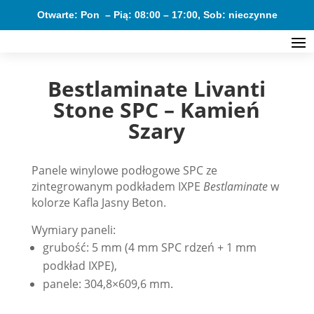
Otwarte: Pon – Pią: 08:00 – 17:00, Sob: nieczynne
Bestlaminate Livanti
Stone SPC – Kamień
Szary
Panele winylowe podłogowe SPC ze
zintegrowanym podkładem IXPE
Bestlaminate
w
kolorze Kafla Jasny Beton.
Wymiary paneli:
grubość: 5 mm (4 mm SPC rdzeń + 1 mm
podkład IXPE),
panele: 304,8×609,6 mm.