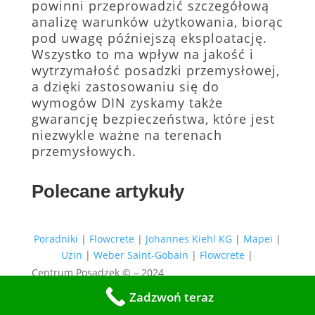
powinni przeprowadzić szczegółową
analizę warunków użytkowania, biorąc
pod uwagę późniejszą eksploatację.
Wszystko to ma wpływ na jakość i
wytrzymałość posadzki przemysłowej,
a dzięki zastosowaniu się do
wymogów DIN zyskamy także
gwarancję bezpieczeństwa, które jest
niezwykle ważne na terenach
przemysłowych.
Polecane artykuły
Poradniki
|
Flowcrete
|
Johannes Kiehl KG
|
Mapei
|
Uzin
|
Weber Saint-Gobain
|
Flowcrete
|
Centrum Posadzek © – 2024
Zadzwoń teraz
Wykonanie:
PrestaPilot.pl