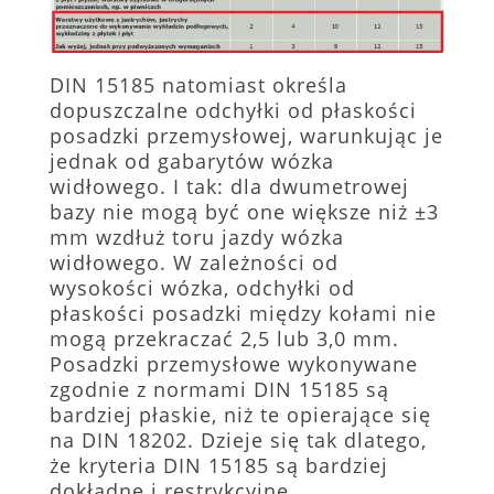
DIN 15185 natomiast określa
dopuszczalne odchyłki od płaskości
posadzki przemysłowej, warunkując je
jednak od gabarytów wózka
widłowego. I tak: dla dwumetrowej
bazy nie mogą być one większe niż ±3
mm wzdłuż toru jazdy wózka
widłowego. W zależności od
wysokości wózka, odchyłki od
płaskości posadzki między kołami nie
mogą przekraczać 2,5 lub 3,0 mm.
Posadzki przemysłowe wykonywane
zgodnie z normami DIN 15185 są
bardziej płaskie, niż te opierające się
na DIN 18202. Dzieje się tak dlatego,
że kryteria DIN 15185 są bardziej
dokładne i restrykcyjne.