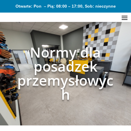
Otwarte: Pon – Pią: 08:00 – 17:00, Sob: nieczynne
Normy dla
posadzek
przemysłowyc
h