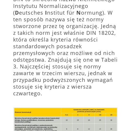
Instytutu Normalizacyjnego
(
D
eutsches
I
nstitut für
N
ormung). W
ten sposób nazywa się też normy
stworzone przez tę organizację. Jedną
z takich norm jest właśnie DIN 18202,
która określa kryteria równości
standardowych posadzek
przemysłowych oraz możliwe od nich
odstępstwa. Znajdują się one w Tabeli
3. Najczęściej stosuje się normy
zawarte w trzecim wierszu, jednak w
przypadku podwyższonych wymagań
stosuje się kryteria z wiersza
czwartego.