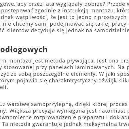
łogowe, aby przez lata wyglądały dobrze? Przed
 postępować zgodnie z instrukcją montażu, która
dnak wątpliwości, że jest to jedno z prostszych
i nie chcemy sami podejmować się takiej pracy
 klientów decyduje się jednak na samodzielnie
podłogowych
orm montażu jest metoda pływająca. Jest ona pr
y stosowanej przy panelach laminowanych. Na 
czyć ze sobą poszczególne elementy. W jaki spo
 którym pojawia się charakterystyczny dźwięk kli
eli.
uż warstwę samoprzylepną, dzięki której proces 
nny. Większa precyzja wymagana jest natomiast 
 równomierne rozprowadzenie preparatu i dokł
 Ta metoda gwarantuje jednak maksymalną trwał