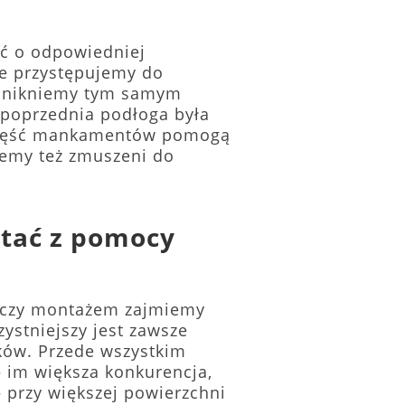
ać o odpowiedniej
ie przystępujemy do
 Unikniemy tym samym
e poprzednia podłoga była
. Część mankamentów pomogą
ziemy też zmuszeni do
stać z pomocy
o, czy montażem zajmiemy
ystniejszy jest zawsze
ków. Przede wszystkim
– im większa konkurencja,
– przy większej powierzchni