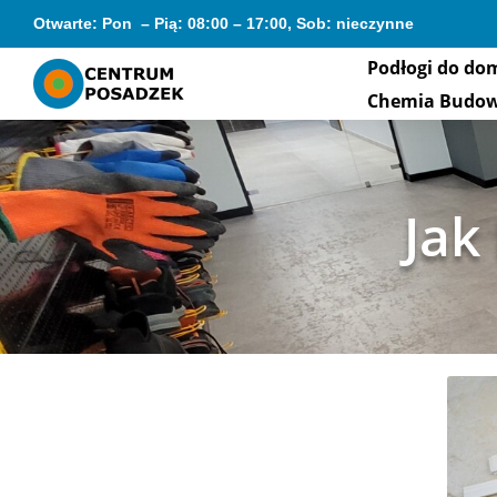
Otwarte: Pon – Pią: 08:00 – 17:00, Sob: nieczynne
Podłogi do do
Chemia Budo
Jak