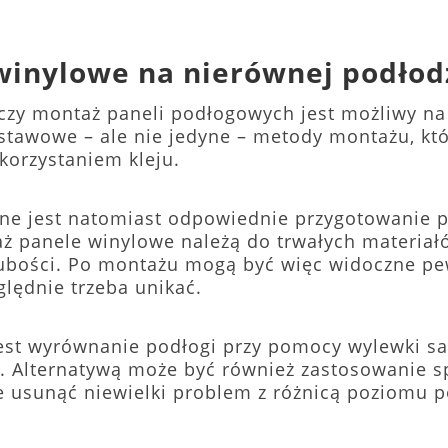
 winylowe na nierównej podło
 czy montaż paneli podłogowych jest możliwy na
awowe – ale nie jedyne – metody montażu, któr
ykorzystaniem kleju.
ne jest natomiast odpowiednie przygotowanie p
ż panele winylowe należą do trwałych materiałó
rubości. Po montażu mogą być więc widoczne pe
ględnie trzeba unikać.
est wyrównanie podłogi przy pomocy wylewki s
. Alternatywą może być również zastosowanie sp
e usunąć niewielki problem z różnicą poziomu 