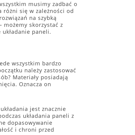
e wszystkim musimy zadbać o
 różni się w zależności od
 rozwiązań na szybką
 – możemy skorzystać z
 układanie paneli.
zede wszystkim bardzo
początku należy zastosować
sób? Materiały posiadają
knięcia. Oznacza on
układania jest znacznie
podczas układania paneli z
adne dopasowywanie
ość i chroni przed