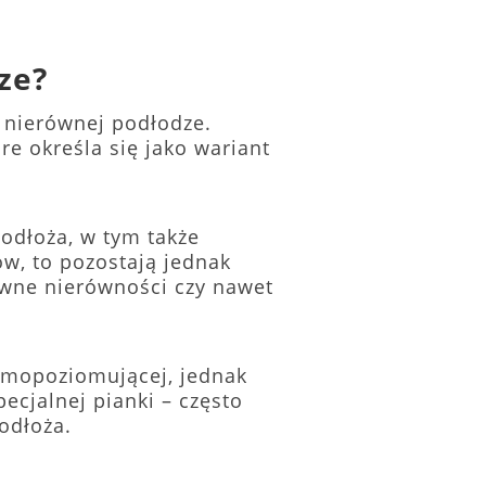
dze?
 nierównej podłodze.
e określa się jako wariant
odłoża, w tym także
w, to pozostają jednak
wne nierówności czy nawet
amopoziomującej, jednak
ecjalnej pianki – często
podłoża.