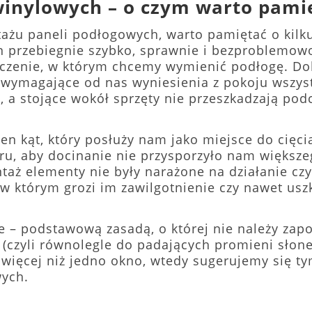
winylowych – o czym warto pami
żu paneli podłogowych, warto pamiętać o kilku
n przebiegnie szybko, sprawnie i bezproblemow
szczenie, w którym chcemy wymienić podłogę.
wymagające od nas wyniesienia z pokoju wszys
, a stojące wokół sprzęty nie przeszkadzają pod
den kąt, który posłuży nam jako miejsce do cięc
u, aby docinanie nie przysporzyło nam większe
ntaż elementy nie były narażone na działanie cz
 w którym grozi im zawilgotnienie czy nawet usz
e – podstawową zasadą, o której nie należy za
(czyli równolegle do padających promieni słone
więcej niż jedno okno, wtedy sugerujemy się tym
wych.