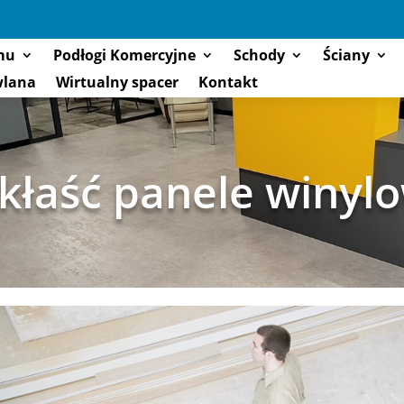
mu
Podłogi Komercyjne
Schody
Ściany
wlana
Wirtualny spacer
Kontakt
 kłaść panele winyl