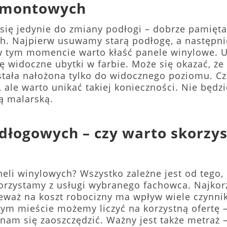
remontowych
a się jedynie do zmiany podłogi – dobrze pamięt
h. Najpierw usuwamy starą podłogę, a następn
w tym momencie warto kłaść panele winylowe.
się widoczne ubytki w farbie. Może się okazać, ż
została nałożona tylko do widocznego poziomu
 ale warto unikać takiej konieczności. Nie będ
ą malarską.
dłogowych – czy warto skorzy
aneli winylowych? Wszystko zależne jest od teg
korzystamy z usługi wybranego fachowca. Najkorz
ieważ na koszt robocizny ma wpływ wiele czynni
zym mieście możemy liczyć na korzystną ofertę 
nam się zaoszczędzić. Ważny jest także metraż 