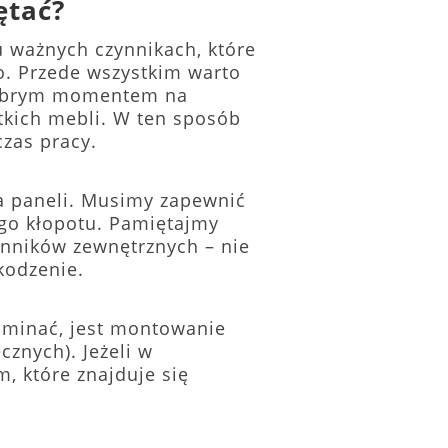
ętać?
 ważnych czynnikach, które
o. Przede wszystkim warto
 Dobrym momentem na
tkich mebli. W ten sposób
czas pracy.
ia paneli. Musimy zapewnić
go kłopotu. Pamiętajmy
ynników zewnętrznych – nie
kodzenie.
pominać, jest montowanie
cznych). Jeżeli w
, które znajduje się