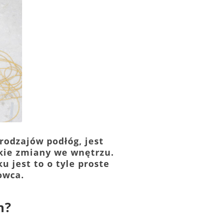
rodzajów podłóg, jest
kie zmiany we wnętrzu.
 jest to o tyle proste
owca.
h?