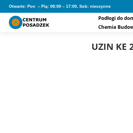
Otwarte: Pon – Pią: 08:00 – 17:00, Sob: nieczynne
Podłogi do do
Chemia Budo
UZIN KE 