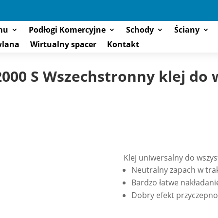
mu
Podłogi Komercyjne
Schody
Ściany
wlana
Wirtualny spacer
Kontakt
2000 S Wszechstronny klej do 
Klej uniwersalny do wszy
Neutralny zapach w tra
Bardzo łatwe nakładanie
Dobry efekt przyczepno