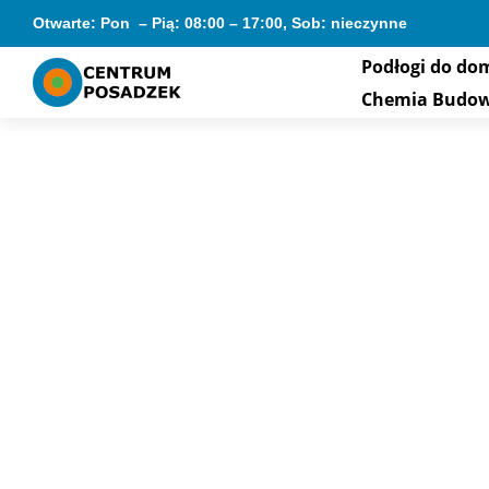
Otwarte: Pon – Pią: 08:00 – 17:00, Sob: nieczynne
Podłogi do do
Chemia Budo
GALERIA REA
Posadzki Mine