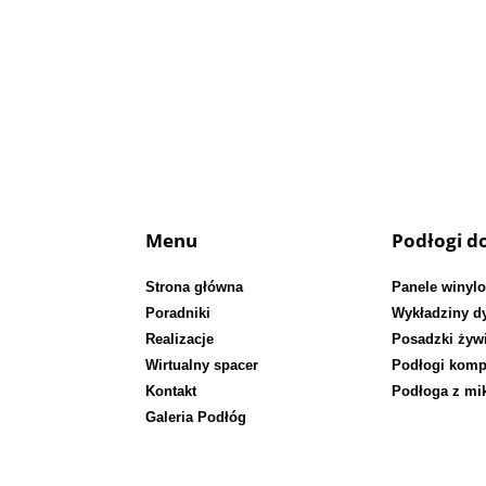
Posadzki przemysłowe
Menu
Podłogi 
Strona główna
Panele winyl
Poradniki
Wykładziny 
Realizacje
Posadzki żyw
Wirtualny spacer
Podłogi kom
Kontakt
Podłoga z mi
Galeria Podłóg