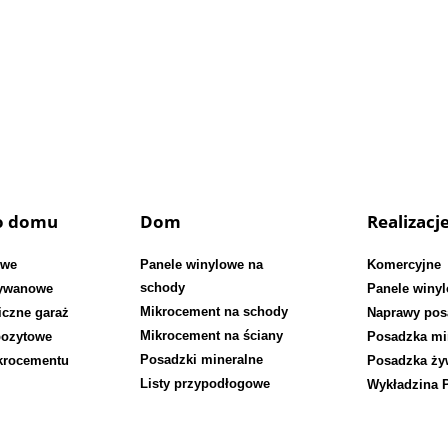
do domu
Dom
Realizacj
owe
Panele winylowe na
Komercyjne
schody
dywanowe
Panele winy
Mikrocement na schody
iczne garaż
Naprawy pos
Mikrocement na ściany
pozytowe
Posadzka mi
Posadzki mineralne
krocementu
Posadzka ży
Listy przypodłogowe
Wykładzina 