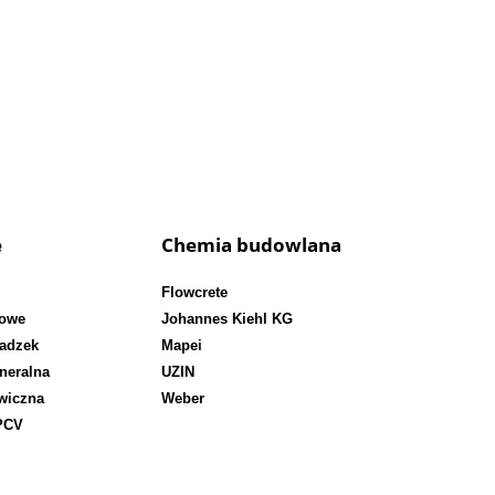
Posadzki dekoracyjne
e
Chemia budowlana
Flowcrete
lowe
Johannes Kiehl KG
adzek
Mapei
neralna
UZIN
wiczna
Weber
PCV