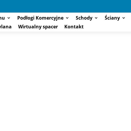
mu
Podłogi Komercyjne
Schody
Ściany
wlana
Wirtualny spacer
Kontakt
LIZACJI
ralne