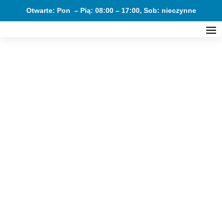
Otwarte: Pon – Pią: 08:00 – 17:00, Sob: nieczynne
GALERIA
REALIZACJI
PODŁOGI WINYLOWE