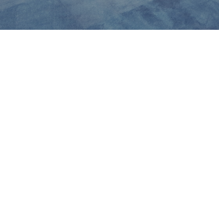
Posadzki i podłogi do
każdego wnętrza
SALON PODŁÓG CENTRUM POSADZEK jest firmą
handlowo-usługową. Wykonujemy posadzki żywiczne
i mineralne, winylowe, dywanowe i z obiektowych
wykładzin PCV i R-Tile. Posadzki te ze względu na
szeroki wybór i różne właściwości mają zastosowanie
zarówno w obiektach użyteczności publicznej,
przemysłowych, jak i w budownictwie