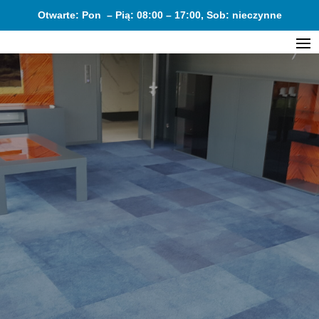
Otwarte: Pon – Pią: 08:00 – 17:00, Sob: nieczynne
ZAPROJEKTUJ SWOJĄ
PRZESTRZEŃ
Postaw na Centrum Posadzek i pozwól nam
stworzyć przestrzeń w Twoim domu, firmie lub
obiekcie przemysłowym!