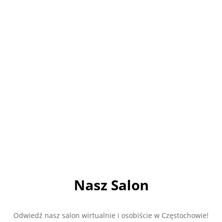
funkcjonalne posadzki. Nasz doświadczony zespół z
przyjemnością doradzi Ci w wyborze odpowiednich
produktów i udzieli fachowej pomocy technicznej.
Nie czekaj dłużej, sprawdź naszą ofertę już teraz i
zrób pierwszy krok w kierunku perfekcyjnych podłóg
w Twoim projekcie budowlanym!
Chemia budowlana
Nasz Salon
Odwiedź nasz salon wirtualnie i osobiście w Częstochowie!